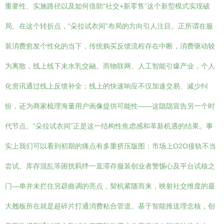
重要性、实施路径以及如何借助“社交+新零售”这个新型模式实现破
局。在这个转折点，“朵拉试衣间”布局的方向引人注目。正所谓在服
装消费愈发个性化的当下，传统购买反馈流程存在中断，消费驱动较
为离散，线上线下未水乳交融。而物联网、人工智能引爆产业，个人
化资讯通过线上反馈补全；线上的快速响应不仅加速交易、减少纠
纷，还为商家梳理海量用户画像提供可能性——这隐隐宣告另一个时
代节点。“朵拉试衣间”正是这一结构性焦虑感和革新机遇的结果。事
实上我们可以看到初期的痛点有多重挤压版图：市场上O2O接轨不当
尝试、库存混乱等困扰羁绊一直滞存服装创业者警惕心及平台试核之
门—单并未拦住另辟曲调的亮点，契机紧随而来，映射社交维度的最
大翘板所在就是超碎片打通消费粘合管道。基于智能推送理念核，创