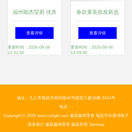
福州能杰贸易 优质
春款童装批发新选
运动服装产品推荐
择 邵东县酷娃米服
查看详情
查看详情
清单
饰用品厂的价格与
更新时间：2026-08-06
更新时间：2026-08-06
22:31:50
13:09:00
优势分析
地址：九江市瑞昌市南环路40号国贸大厦18楼-3424号
电话：-
Copyright © 2026
www.1yhgbf.com
服装服饰零售
瑞昌市伞谁绵电子
商务商行
服装服饰零售
版权所有
Sitemap